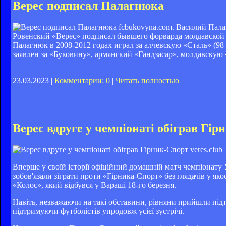
Верес подписал Палагнюка
fcbukovyna.com. Василий Пал
Ровенский «Верес» подписал бывшего форварда молдавской 
Палагнюк в 2008-2012 годах играл за алчевскую «Сталь» (98 
заявлен за «Буковину», армянский «Гандзасар», молдавскую
23.03.2023 |
Комментарии: 0
|
Читать полностью
Верес вдруге у чемпіонаті обіграв Гі
veres.club
Вперше у своїй історії офіційний домашній матч чемпіонату
зобов'язали зіграти проти «Гірника-Спорт» без глядачів у як
«Колос», який відбувся у Вараші 18-го березня.
Навіть, незважаючи на такі обставини, рівняни прийшли під
підтримуючи футболістів упродовж усієї зустрічі.