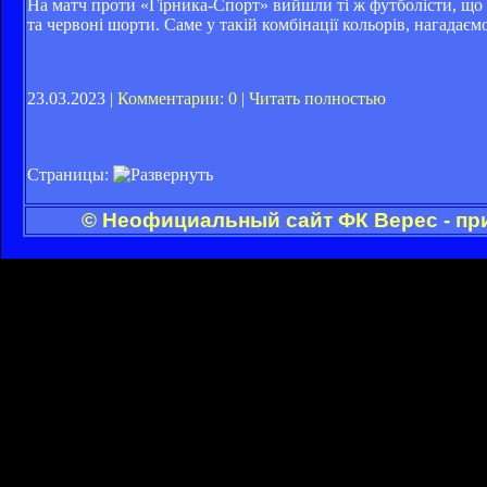
На матч проти «Гірника-Спорт» вийшли ті ж футболісти, що т
та червоні шорти. Саме у такій комбінації кольорів, нагадаємо
23.03.2023 |
Комментарии: 0
|
Читать полностью
Страницы:
© Неофициальный сайт ФК Верес - пр