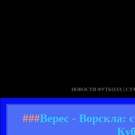
|
НОВОСТИ ФУТБОЛА
СТ
###
Верес - Ворскла:
Ку