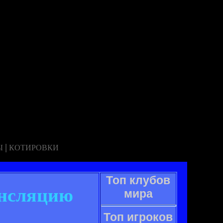
|
Ы
КОТИРОВКИ
Топ клубов
ансляцию
мира
Топ игроков