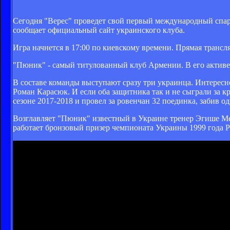
Сегодня "Верес" проведет свой первый международный спар
сообщает официальный сайт украинского клуба.
Игра начнется в 17:00 по киевскому времени. Прямая трансл
"Пюник" - самый титулованный клуб Армении. В его активе
В составе команды выступают сразу три украинца. Интересно
Роман Карасюк. И если оба защитника так и не сыграли за 
сезоне 2017-2018 и провел за ровенчан 32 поединка, забив од
Возглавляет "Пюник" известный в Украине тренер Эгише Мел
работает бронзовый призер чемпионата Украины 1999 года Р