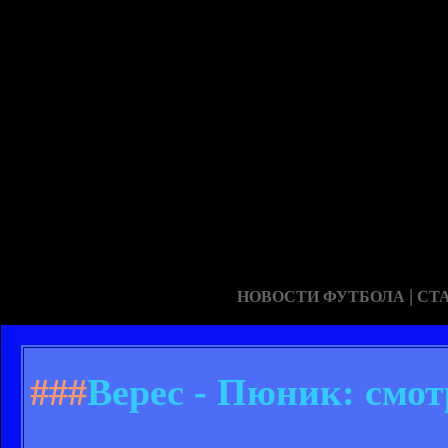
|
НОВОСТИ ФУТБОЛА
СТ
###
Верес - Пюник: смо